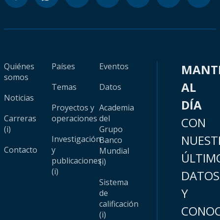
Quiénes
Países
Eventos
MANT
somos
AL
Temas
Datos
Noticias
DÍA
Proyectos y
Academia
Carreras
operaciones
del
CON
(i)
Grupo
NUEST
Investigación
Banco
Contacto
y
Mundial
ÚLTIM
publicaciones
(i)
(i)
DATOS
Sistema
Y
de
calificación
CONOC
(i)