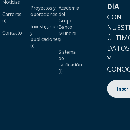
Noticias
DÍA
Proyectos y
Academia
Carreras
operaciones
del
CON
(i)
Grupo
NUEST
Investigación
Banco
Contacto
y
Mundial
ÚLTIM
publicaciones
(i)
(i)
DATOS
Sistema
Y
de
calificación
CONOC
(i)
Inscr