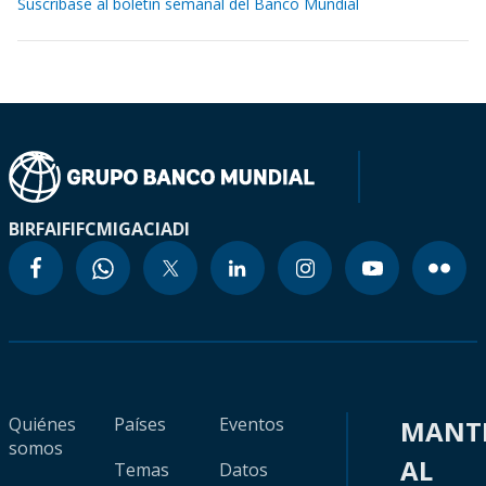
Suscríbase al boletín semanal del Banco Mundial
BIRF
AIF
IFC
MIGA
CIADI
Quiénes
Países
Eventos
MANT
somos
AL
Temas
Datos