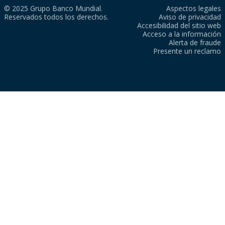
© 2025 Grupo Banco Mundial.
Aspectos legales
Reservados todos los derechos.
Aviso de privacidad
Accesibilidad del sitio web
Acceso a la información
Alerta de fraude
Presente un reclamo