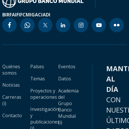
BIRF
AIF
IFC
MIGA
CIADI
Quiénes
Países
Eventos
MANT
somos
AL
Temas
Datos
Noticias
DÍA
Proyectos y
Academia
Carreras
operaciones
del
CON
(i)
Grupo
NUEST
Investigación
Banco
Contacto
y
Mundial
ÚLTIM
publicaciones
(i)
(i)