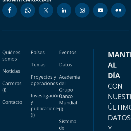
Quiénes
Países
Eventos
MANT
somos
AL
Temas
Datos
Noticias
DÍA
Proyectos y
Academia
Carreras
operaciones
del
CON
(i)
Grupo
NUEST
Investigación
Banco
Contacto
y
Mundial
ÚLTIM
publicaciones
(i)
(i)
DATOS
Sistema
Y
de