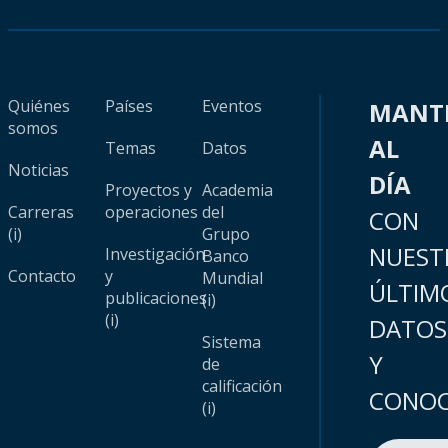
Quiénes
Países
Eventos
MANT
somos
AL
Temas
Datos
Noticias
DÍA
Proyectos y
Academia
Carreras
operaciones
del
CON
(i)
Grupo
NUEST
Investigación
Banco
Contacto
y
Mundial
ÚLTIM
publicaciones
(i)
(i)
DATOS
Sistema
Y
de
calificación
CONOC
(i)