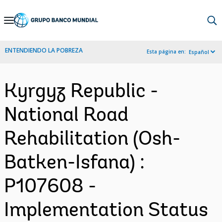
Skip
to
Main
ENTENDIENDO LA POBREZA
Esta página en:
Español
Navigation
Kyrgyz Republic -
National Road
Rehabilitation (Osh-
Batken-Isfana) :
P107608 -
Implementation Status