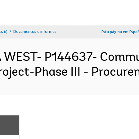
s (i)
Documentos e informes
Esta página en:
Espa
A WEST- P144637- Commu
ject-Phase III - Procurem