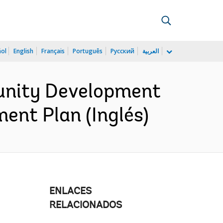
ñol
English
Français
Português
Русский
العربية
nity Development
ent Plan (Inglés)
ENLACES
RELACIONADOS