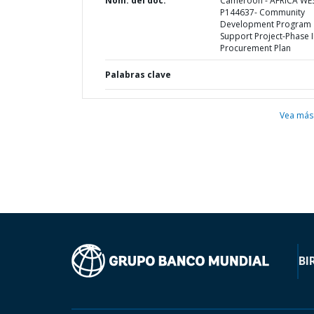
Nom. del doc.
Cameroon - AFRICA WE
P144637- Community
Development Program
Support Project-Phase II
Procurement Plan
Palabras clave
Vea más
BI