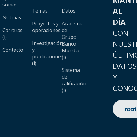
somos
AL
Temas
Datos
Noticias
DÍA
Proyectos y
Academia
Carreras
operaciones
del
CON
(i)
Grupo
NUEST
Investigación
Banco
Contacto
y
Mundial
ÚLTIM
publicaciones
(i)
(i)
DATOS
Sistema
Y
de
calificación
CONOC
(i)
Inscr