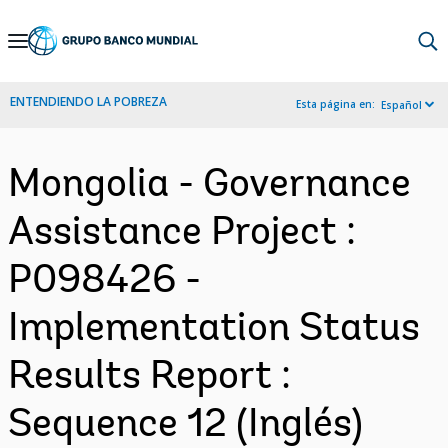
Skip
to
Main
ENTENDIENDO LA POBREZA
Esta página en:
Español
Navigation
Mongolia - Governance
Assistance Project :
P098426 -
Implementation Status
Results Report :
Sequence 12 (Inglés)