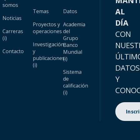
MANT
somos
AL
Temas
Datos
Noticias
DÍA
Proyectos y
Academia
Carreras
operaciones
del
CON
(i)
Grupo
NUEST
Investigación
Banco
Contacto
y
Mundial
ÚLTIM
publicaciones
(i)
(i)
DATOS
Sistema
Y
de
calificación
CONOC
(i)
Inscr