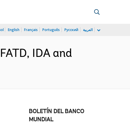
ñol
English
Français
Português
Русский
العربية
FATD, IDA and
BOLETÍN DEL BANCO
MUNDIAL