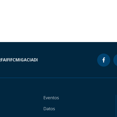
RF
AIF
IFC
MIGA
CIADI
Eventos
Datos