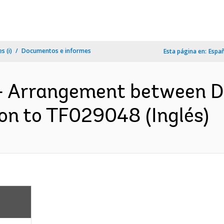
s (i)
Documentos e informes
Esta página en:
Espa
s- Arrangement between D
on to TF029048 (Inglés)