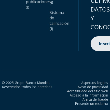
ÚLTIM
publicaciones
(i)
(i)
DATOS
Sistema
Y
de
calificación
CONOC
(i)
Inscr
© 2025 Grupo Banco Mundial.
Aspectos legales
Reservados todos los derechos.
Aviso de privacidad
Accesibilidad del sitio web
Acceso a la información
Alerta de fraude
Presente un reclamo