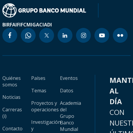
BIRF
AIF
IFC
MIGA
CIADI
Quiénes
Países
Eventos
MANT
somos
AL
Temas
Datos
Noticias
DÍA
Proyectos y
Academia
Carreras
operaciones
del
CON
(i)
Grupo
NUEST
Investigación
Banco
Contacto
y
Mundial