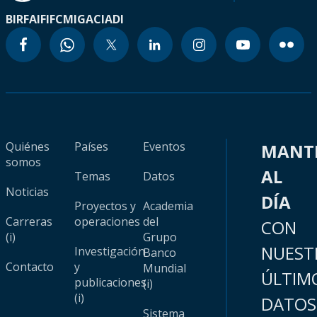
BIRF
AIF
IFC
MIGA
CIADI
Quiénes
Países
Eventos
MANT
somos
AL
Temas
Datos
Noticias
DÍA
Proyectos y
Academia
Carreras
operaciones
del
CON
(i)
Grupo
NUEST
Investigación
Banco
Contacto
y
Mundial
ÚLTIM
publicaciones
(i)
(i)
DATOS
Sistema