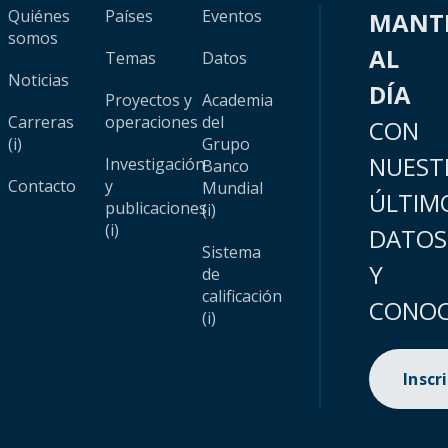
Quiénes
Países
Eventos
MANT
somos
AL
Temas
Datos
Noticias
DÍA
Proyectos y
Academia
Carreras
operaciones
del
CON
(i)
Grupo
NUEST
Investigación
Banco
Contacto
y
Mundial
ÚLTIM
publicaciones
(i)
(i)
DATOS
Sistema
Y
de
calificación
CONOC
(i)
Inscr