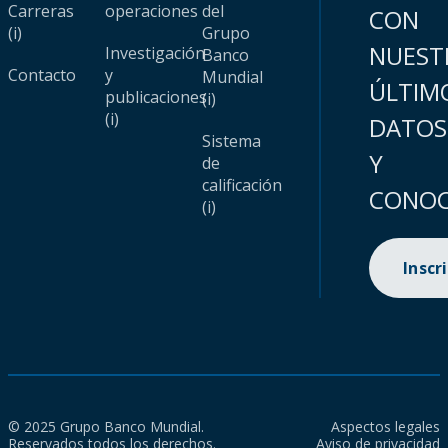
Carreras
operaciones
del
CON
(i)
Grupo
NUEST
Investigación
Banco
Contacto
y
Mundial
ÚLTIM
publicaciones
(i)
(i)
DATOS
Sistema
Y
de
calificación
CONOC
(i)
Inscr
© 2025 Grupo Banco Mundial.
Aspectos legales
Reservados todos los derechos.
Aviso de privacidad