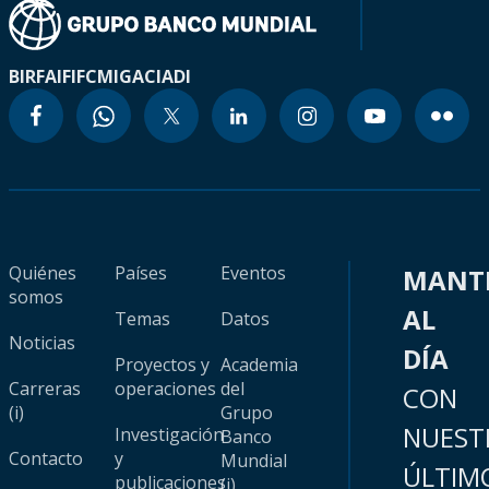
BIRF
AIF
IFC
MIGA
CIADI
Quiénes
Países
Eventos
MANT
somos
AL
Temas
Datos
Noticias
DÍA
Proyectos y
Academia
Carreras
operaciones
del
CON
(i)
Grupo
NUEST
Investigación
Banco
Contacto
y
Mundial
ÚLTIM
publicaciones
(i)