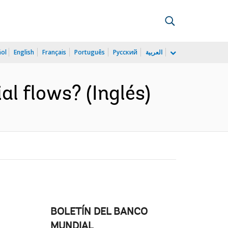
ñol
English
Français
Português
Русский
العربية
ial flows? (Inglés)
BOLETÍN DEL BANCO
MUNDIAL