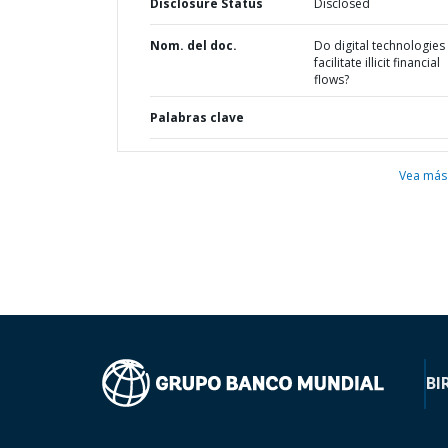
Disclosure Status
Disclosed
Nom. del doc.
Do digital technologies
facilitate illicit financial
flows?
Palabras clave
Vea más
BI