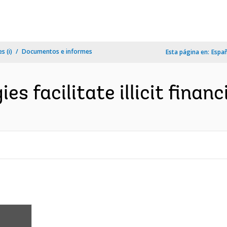
s (i)
Documentos e informes
Esta página en:
Espa
es facilitate illicit financ