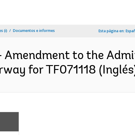
s (i)
Documentos e informes
Esta página en:
Espa
- Amendment to the Admi
way for TF071118 (Inglés