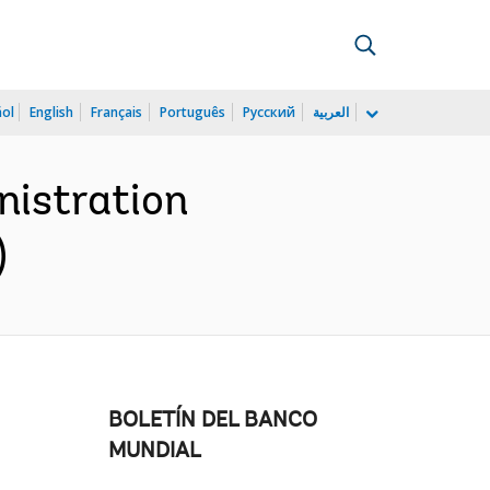
ñol
English
Français
Português
Русский
العربية
nistration
)
BOLETÍN DEL BANCO
MUNDIAL