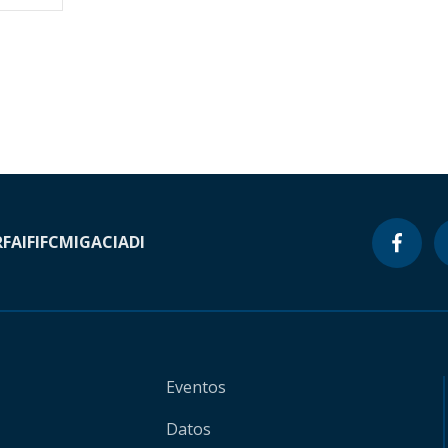
RF
AIF
IFC
MIGA
CIADI
Eventos
Datos