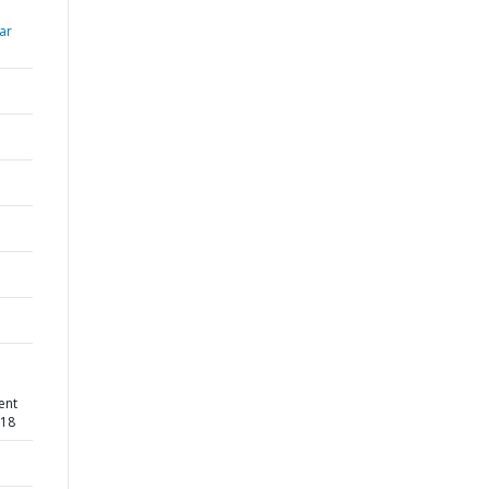
ar
ent
118