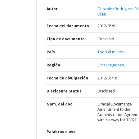
Autor
Gonzalez Rodriguez, Pil
Elisa;
Fecha del documento
2012/05/01
Tipo de documento
Convenio
País
Todo el mundo,
Región
Otras regiones,
Fecha de divulgación
2012/05/18
Disclosure Status
Disclosed
Nom. del doc.
Official Documents-
Amendment to the
Administration Agreem
with Norway for TF071
Palabras clave