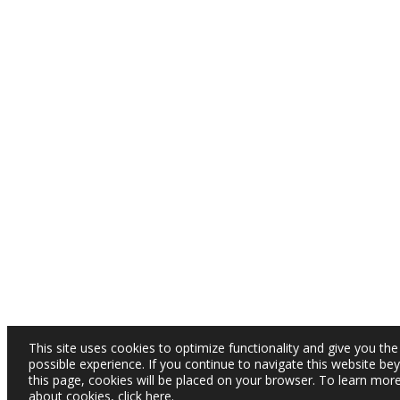
This site uses cookies to optimize functionality and give you the
possible experience. If you continue to navigate this website be
this page, cookies will be placed on your browser. To learn mor
about cookies,
click here
.