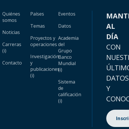
Quiénes
Países
Eventos
MANT
somos
AL
Temas
Datos
Noticias
DÍA
Proyectos y
Academia
Carreras
operaciones
del
CON
(i)
Grupo
NUEST
Investigación
Banco
Contacto
y
Mundial
ÚLTIM
publicaciones
(i)
(i)
DATOS
Sistema
Y
de
calificación
CONOC
(i)
Inscr