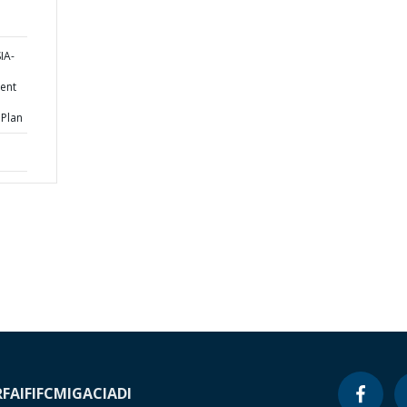
IA-
ent
 Plan
RF
AIF
IFC
MIGA
CIADI