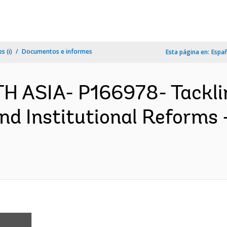
s (i)
Documentos e informes
Esta página en:
Espa
H ASIA- P166978- Tackli
 Institutional Reforms 