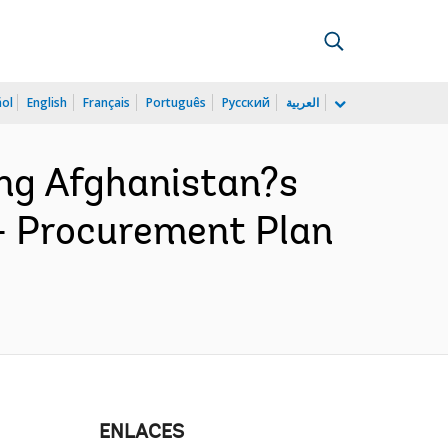
ñol
English
Français
Português
Русский
العربية
ng Afghanistan?s
- Procurement Plan
ENLACES