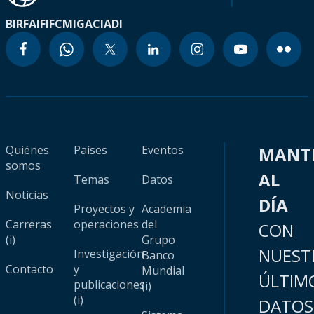
BIRF
AIF
IFC
MIGA
CIADI
Quiénes
Países
Eventos
MANT
somos
AL
Temas
Datos
Noticias
DÍA
Proyectos y
Academia
Carreras
operaciones
del
CON
(i)
Grupo
NUEST
Investigación
Banco
Contacto
y
Mundial
ÚLTIM
publicaciones
(i)
(i)
DATOS