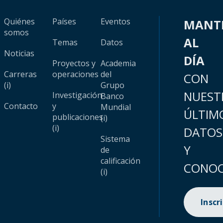
Quiénes
Países
Eventos
MANT
somos
AL
Temas
Datos
Noticias
DÍA
Proyectos y
Academia
Carreras
operaciones
del
CON
(i)
Grupo
NUEST
Investigación
Banco
Contacto
y
Mundial
ÚLTIM
publicaciones
(i)
(i)
DATOS
Sistema
Y
de
calificación
CONOC
(i)
Inscr