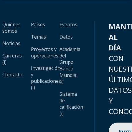
Quiénes
Países
Eventos
MANT
somos
AL
Temas
Datos
Noticias
DÍA
Proyectos y
Academia
Carreras
operaciones
del
CON
(i)
Grupo
NUEST
Investigación
Banco
Contacto
y
Mundial
ÚLTIM
publicaciones
(i)
(i)
DATOS
Sistema
Y
de
calificación
CONOC
(i)
Inscr