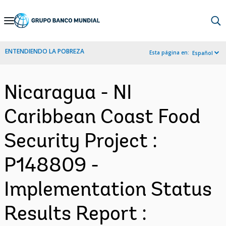
Skip
to
Main
ENTENDIENDO LA POBREZA
Esta página en:
Español
Navigation
Nicaragua - NI
Caribbean Coast Food
Security Project :
P148809 -
Implementation Status
Results Report :