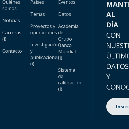
Quiénes
Países
Eventos
MANT
somos
AL
Temas
Datos
Noticias
DÍA
Proyectos y
Academia
Carreras
operaciones
del
CON
(i)
Grupo
NUEST
Investigación
Banco
Contacto
y
Mundial
ÚLTIM
publicaciones
(i)
(i)
DATOS
Sistema
Y
de
calificación
CONOC
(i)
Inscr