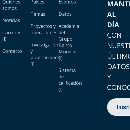
Quiénes
Países
Eventos
MANT
somos
AL
Temas
Datos
Noticias
DÍA
Proyectos y
Academia
Carreras
operaciones
del
CON
(i)
Grupo
NUEST
Investigación
Banco
Contacto
y
Mundial
ÚLTIM
publicaciones
(i)
(i)
DATOS
Sistema
Y
de
calificación
CONOC
(i)
Inscr