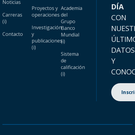
Noticias
DÍA
Proyectos y
Academia
Carreras
operaciones
del
CON
(i)
Grupo
NUEST
Investigación
Banco
Contacto
y
Mundial
ÚLTIM
publicaciones
(i)
(i)
DATOS
Sistema
Y
de
calificación
CONOC
(i)
Inscr