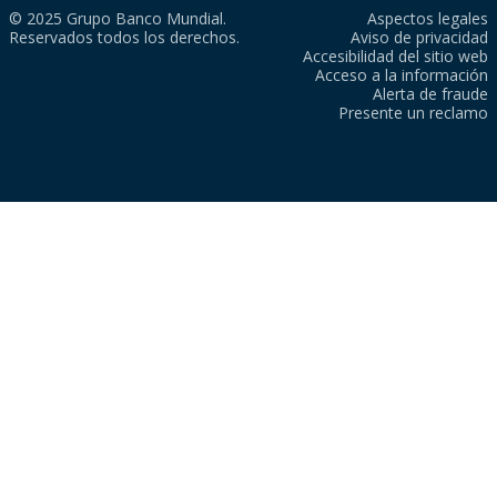
© 2025 Grupo Banco Mundial.
Aspectos legales
Reservados todos los derechos.
Aviso de privacidad
Accesibilidad del sitio web
Acceso a la información
Alerta de fraude
Presente un reclamo