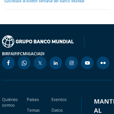
Suscríbase al boletín semanal del Banco Mundial
BIRF
AIF
IFC
MIGA
CIADI
Quiénes
Países
Eventos
MANT
somos
AL
Temas
Datos