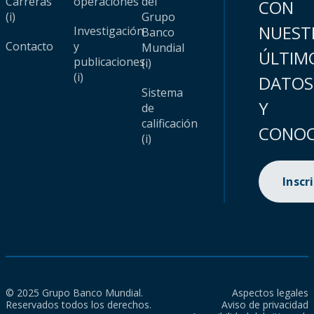
Carreras
operaciones
del
CON
(i)
Grupo
NUEST
Investigación
Banco
Contacto
y
Mundial
ÚLTIM
publicaciones
(i)
(i)
DATOS
Sistema
Y
de
calificación
CONOC
(i)
Inscr
© 2025 Grupo Banco Mundial.
Aspectos legales
Reservados todos los derechos.
Aviso de privacidad