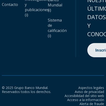
Contacto
y
Mundial
ÚLTIM
publicaciones
(i)
(i)
DATOS
Sistema
Y
de
calificación
CONOC
(i)
Inscr
© 2025 Grupo Banco Mundial.
Aspectos legales
Reservados todos los derechos.
Aviso de privacidad
Accesibilidad del sitio web
Acceso a la información
Alerta de fraude