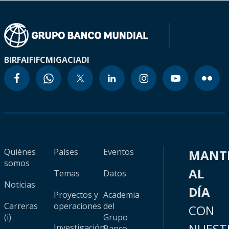
BIRF
AIF
IFC
MIGA
CIADI
Quiénes
Países
Eventos
MANT
somos
AL
Temas
Datos
Noticias
DÍA
Proyectos y
Academia
Carreras
operaciones
del
CON
(i)
Grupo
NUEST
Investigación
Banco