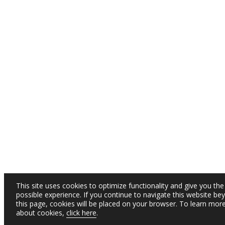
This site uses cookies to optimize functionality and give you the
possible experience. If you continue to navigate this website be
this page, cookies will be placed on your browser. To learn mor
about cookies,
click here
.