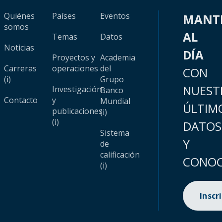
Quiénes
Países
Eventos
MANT
somos
AL
Temas
Datos
Noticias
DÍA
Proyectos y
Academia
Carreras
operaciones
del
CON
(i)
Grupo
NUEST
Investigación
Banco
Contacto
y
Mundial
ÚLTIM
publicaciones
(i)
(i)
DATOS
Sistema
Y
de
calificación
CONOC
(i)
Inscr