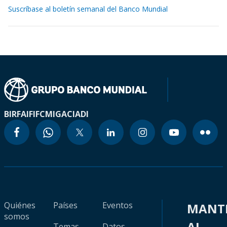
Suscríbase al boletín semanal del Banco Mundial
BIRF
AIF
IFC
MIGA
CIADI
Quiénes
Países
Eventos
MANT
somos
AL
Temas
Datos