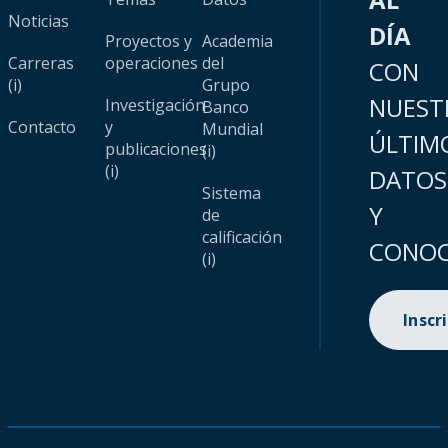
Noticias
DÍA
Proyectos y
Academia
Carreras
operaciones
del
CON
(i)
Grupo
NUEST
Investigación
Banco
Contacto
y
Mundial
ÚLTIM
publicaciones
(i)
(i)
DATOS
Sistema
Y
de
calificación
CONOC
(i)
Inscr