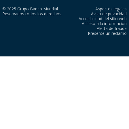
© 2025 Grupo Banco Mundial.
Aspectos legales
Reservados todos los derechos.
Aviso de privacidad
Accesibilidad del sitio web
Acceso a la información
Alerta de fraude
Presente un reclamo