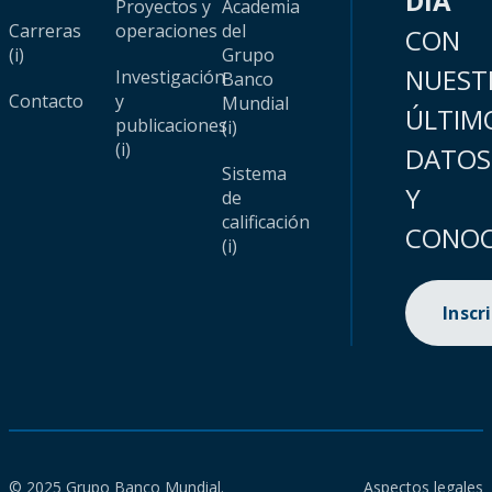
DÍA
Proyectos y
Academia
Carreras
operaciones
del
CON
(i)
Grupo
NUEST
Investigación
Banco
Contacto
y
Mundial
ÚLTIM
publicaciones
(i)
(i)
DATOS
Sistema
Y
de
calificación
CONOC
(i)
Inscr
© 2025 Grupo Banco Mundial.
Aspectos legales