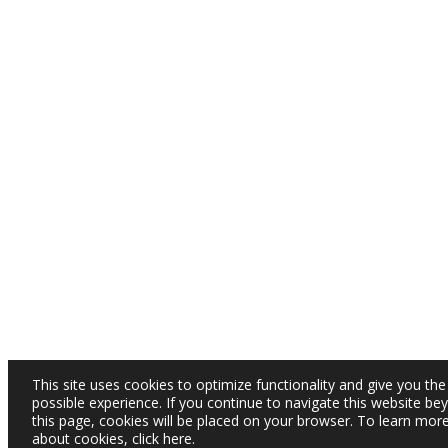
This site uses cookies to optimize functionality and give you the
possible experience. If you continue to navigate this website be
this page, cookies will be placed on your browser. To learn mor
about cookies,
click here
.