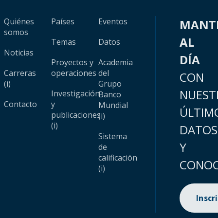
Quiénes
Países
Eventos
MANT
somos
AL
Temas
Datos
Noticias
DÍA
Proyectos y
Academia
Carreras
operaciones
del
CON
(i)
Grupo
NUEST
Investigación
Banco
Contacto
y
Mundial
ÚLTIM
publicaciones
(i)
(i)
DATOS
Sistema
Y
de
calificación
CONOC
(i)
Inscr