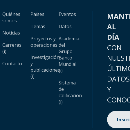
Quiénes
Países
Eventos
MANT
somos
AL
Temas
Datos
Noticias
DÍA
Proyectos y
Academia
Carreras
operaciones
del
CON
(i)
Grupo
NUEST
Investigación
Banco
Contacto
y
Mundial
ÚLTIM
publicaciones
(i)
(i)
DATOS
Sistema
Y
de
calificación
CONOC
(i)
Inscr