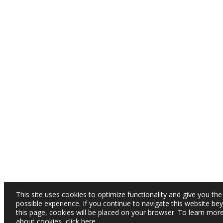
This site uses cookies to optimize functionality and give you the
possible experience. If you continue to navigate this website be
this page, cookies will be placed on your browser. To learn mor
about cookies,
click here
.