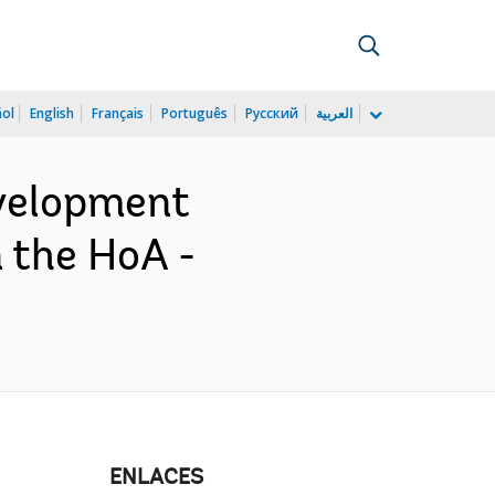
ñol
English
Français
Português
Русский
العربية
velopment
 the HoA -
ENLACES