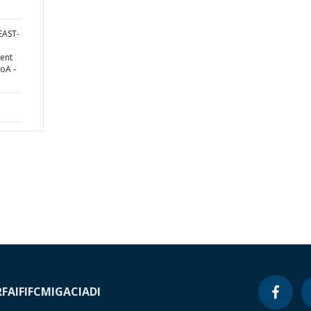
EAST-
ent
HoA -
RF
AIF
IFC
MIGA
CIADI