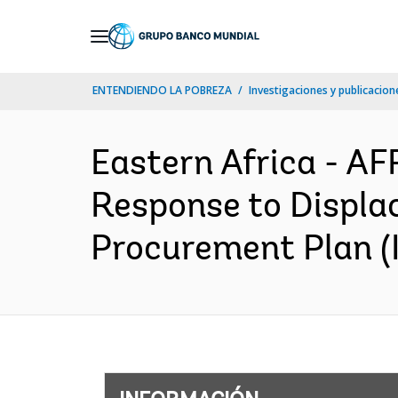
Skip
to
Main
ENTENDIENDO LA POBREZA
Investigaciones y publicacione
Navigation
Eastern Africa - 
Response to Displa
Procurement Plan (I