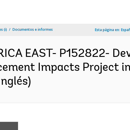
s (i)
Documentos e informes
Esta página en:
Espa
AFRICA EAST- P152822- De
cement Impacts Project in
nglés)