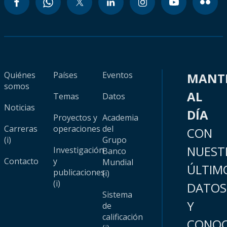
Quiénes
Países
Eventos
MANT
somos
AL
Temas
Datos
Noticias
DÍA
Proyectos y
Academia
Carreras
operaciones
del
CON
(i)
Grupo
NUEST
Investigación
Banco
Contacto
y
Mundial
ÚLTIM
publicaciones
(i)
(i)
DATOS
Sistema
Y
de
calificación
CONOC