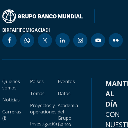
BIRF
AIF
IFC
MIGA
CIADI
Quiénes
Países
Eventos
MANT
somos
AL
Temas
Datos
Noticias
DÍA
Proyectos y
Academia
Carreras
operaciones
del
CON
(i)
Grupo
NUEST
Investigación
Banco