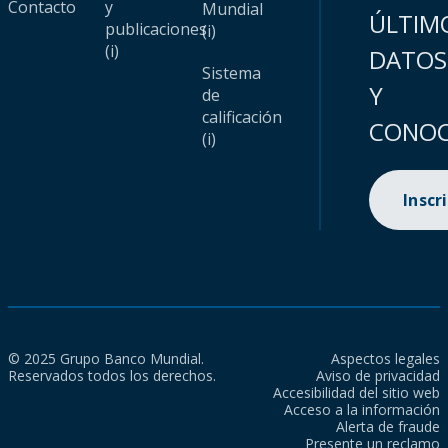
Contacto
y
Mundial
ÚLTIM
publicaciones
(i)
(i)
DATOS
Sistema
Y
de
calificación
CONOC
(i)
Inscr
© 2025 Grupo Banco Mundial.
Aspectos legales
Reservados todos los derechos.
Aviso de privacidad
Accesibilidad del sitio web
Acceso a la información
Alerta de fraude
Presente un reclamo