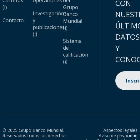
Carreras
operaciones
del
CON
(i)
Grupo
NUEST
Investigación
Banco
Contacto
y
Mundial
ÚLTIM
publicaciones
(i)
(i)
DATOS
Sistema
Y
de
calificación
CONOC
(i)
Inscr
© 2025 Grupo Banco Mundial.
Aspectos legales
Reservados todos los derechos.
Aviso de privacidad