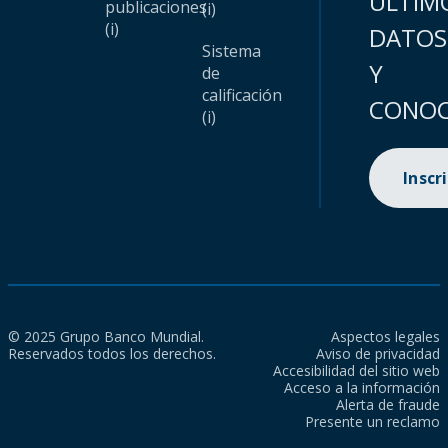
ÚLTIM
publicaciones
(i)
(i)
DATOS
Sistema
Y
de
calificación
CONOC
(i)
Inscr
© 2025 Grupo Banco Mundial.
Aspectos legales
Reservados todos los derechos.
Aviso de privacidad
Accesibilidad del sitio web
Acceso a la información
Alerta de fraude
Presente un reclamo