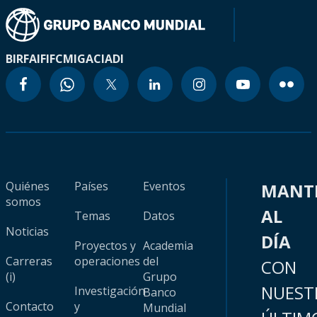
BIRF
AIF
IFC
MIGA
CIADI
Quiénes
Países
Eventos
MANT
somos
AL
Temas
Datos
Noticias
DÍA
Proyectos y
Academia
Carreras
operaciones
del
CON
(i)
Grupo
NUEST
Investigación
Banco
Contacto
y
Mundial