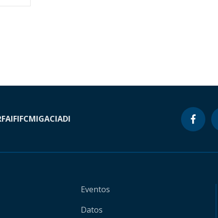
RF
AIF
IFC
MIGA
CIADI
Eventos
Datos