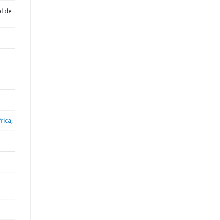
al de
rica,