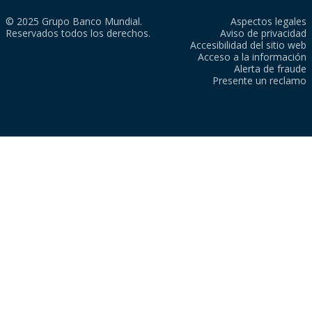
© 2025 Grupo Banco Mundial.
Aspectos legales
Reservados todos los derechos.
Aviso de privacidad
Accesibilidad del sitio web
Acceso a la información
Alerta de fraude
Presente un reclamo