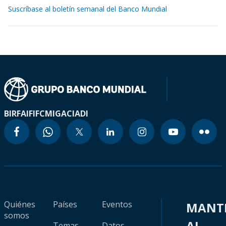
Suscríbase al boletín semanal del Banco Mundial
BIRF
AIF
IFC
MIGA
CIADI
Quiénes
Países
Eventos
MANT
somos
AL
Temas
Datos