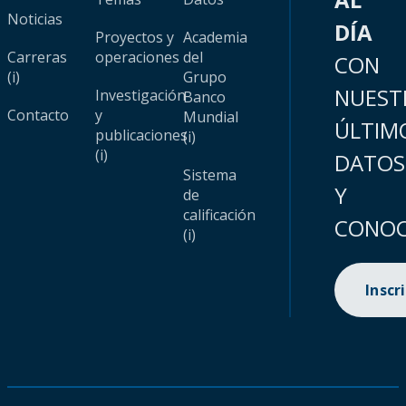
Noticias
DÍA
Proyectos y
Academia
Carreras
operaciones
del
CON
(i)
Grupo
NUEST
Investigación
Banco
Contacto
y
Mundial
ÚLTIM
publicaciones
(i)
(i)
DATOS
Sistema
Y
de
calificación
CONOC
(i)
Inscr