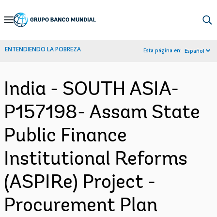
Skip
to
Main
ENTENDIENDO LA POBREZA
Esta página en:
Español
Navigation
India - SOUTH ASIA-
P157198- Assam State
Public Finance
Institutional Reforms
(ASPIRe) Project -
Procurement Plan