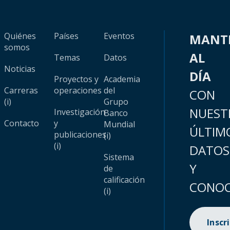
Quiénes
Países
Eventos
MANT
somos
AL
Temas
Datos
Noticias
DÍA
Proyectos y
Academia
Carreras
operaciones
del
CON
(i)
Grupo
NUEST
Investigación
Banco
Contacto
y
Mundial
ÚLTIM
publicaciones
(i)
(i)
DATOS
Sistema
Y
de
calificación
CONOC
(i)
Inscr