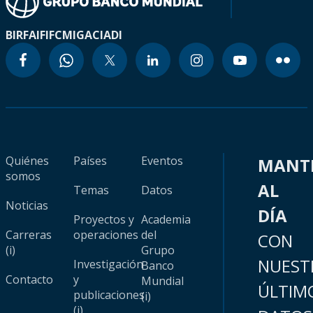
BIRF
AIF
IFC
MIGA
CIADI
Quiénes
Países
Eventos
MANT
somos
AL
Temas
Datos
Noticias
DÍA
Proyectos y
Academia
Carreras
operaciones
del
CON
(i)
Grupo
NUEST
Investigación
Banco
Contacto
y
Mundial
ÚLTIM
publicaciones
(i)
(i)