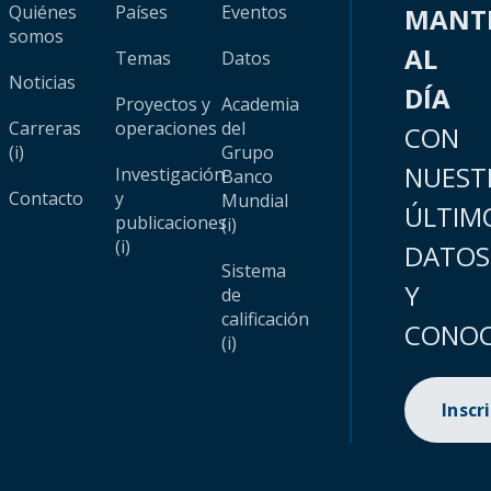
Quiénes
Países
Eventos
MANT
somos
AL
Temas
Datos
Noticias
DÍA
Proyectos y
Academia
Carreras
operaciones
del
CON
(i)
Grupo
NUEST
Investigación
Banco
Contacto
y
Mundial
ÚLTIM
publicaciones
(i)
(i)
DATOS
Sistema
Y
de
calificación
CONOC
(i)
Inscr