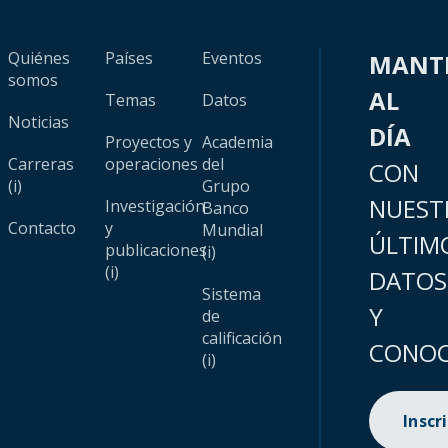
Quiénes
Países
Eventos
MANT
somos
AL
Temas
Datos
Noticias
DÍA
Proyectos y
Academia
Carreras
operaciones
del
CON
(i)
Grupo
NUEST
Investigación
Banco
Contacto
y
Mundial
ÚLTIM
publicaciones
(i)
(i)
DATOS
Sistema
Y
de
calificación
CONOC
(i)
Inscr