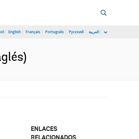
ñol
English
Français
Português
Русский
العربية
glés)
ENLACES
RELACIONADOS