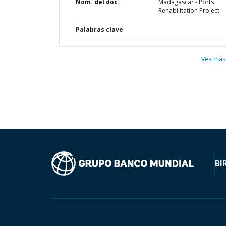
Nom. del doc.
Madagascar - Ports
Rehabilitation Project
Palabras clave
Vea más
BI