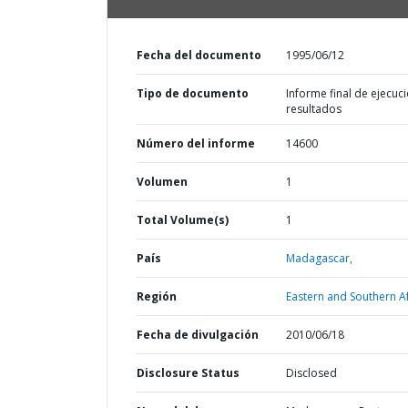
Fecha del documento
1995/06/12
Tipo de documento
Informe final de ejecuci
resultados
Número del informe
14600
Volumen
1
Total Volume(s)
1
País
Madagascar,
Región
Eastern and Southern Af
Fecha de divulgación
2010/06/18
Disclosure Status
Disclosed