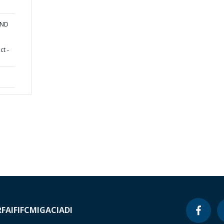
AND
ct -
RF
AIF
IFC
MIGA
CIADI