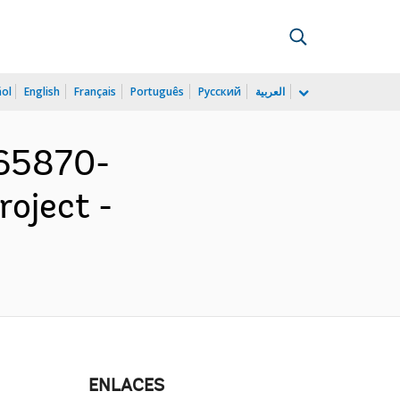
ñol
English
Français
Português
Русский
العربية
165870-
oject -
ENLACES