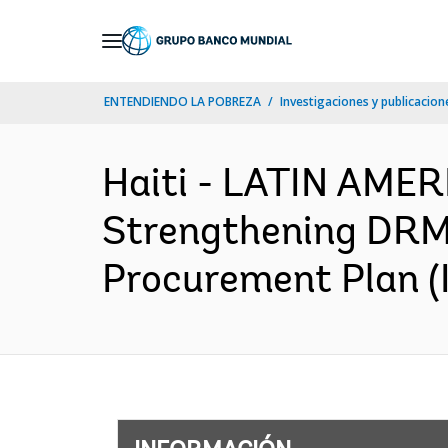
Skip
to
Main
ENTENDIENDO LA POBREZA
Investigaciones y publicacione
Navigation
Haiti - LATIN AM
Strengthening DRM 
Procurement Plan (I