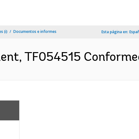
s (i)
Documentos e informes
Esta página en:
Espa
ent, TF054515 Conformed