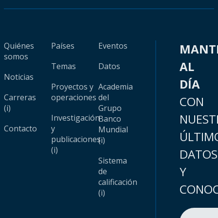
Quiénes
Países
Eventos
MANT
somos
AL
Temas
Datos
Noticias
DÍA
Proyectos y
Academia
Carreras
operaciones
del
CON
(i)
Grupo
NUEST
Investigación
Banco
Contacto
y
Mundial
ÚLTIM
publicaciones
(i)
(i)
DATOS
Sistema
Y
de
calificación
CONOC
(i)