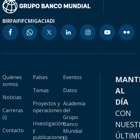
BIRF
AIF
IFC
MIGA
CIADI
Quiénes
Países
Eventos
MANT
somos
AL
Temas
Datos
Noticias
DÍA
Proyectos y
Academia
Carreras
operaciones
del
CON
(i)
Grupo
NUEST
Investigación
Banco
Contacto
y
Mundial
ÚLTIM
publicaciones
(i)