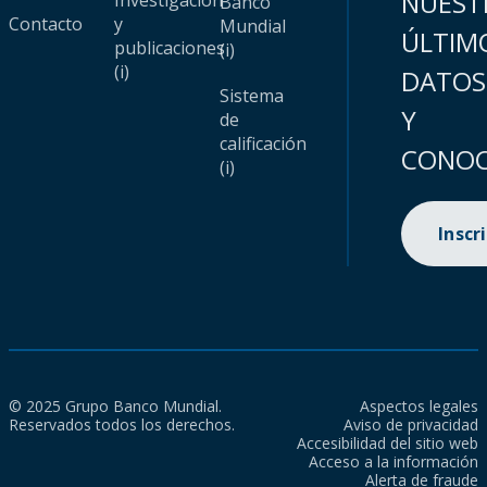
NUEST
Investigación
Banco
Contacto
y
Mundial
ÚLTIM
publicaciones
(i)
(i)
DATOS
Sistema
Y
de
calificación
CONOC
(i)
Inscr
© 2025 Grupo Banco Mundial.
Aspectos legales
Reservados todos los derechos.
Aviso de privacidad
Accesibilidad del sitio web
Acceso a la información
Alerta de fraude