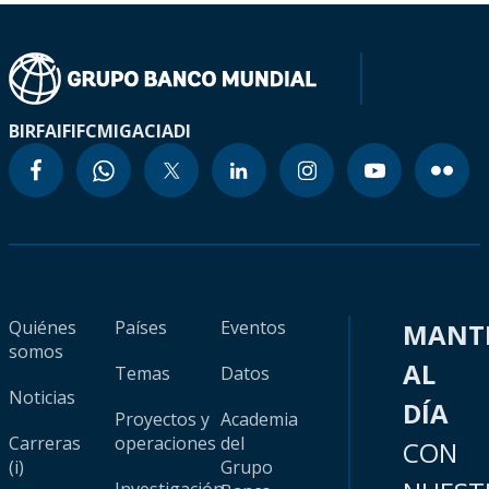
BIRF
AIF
IFC
MIGA
CIADI
Quiénes
Países
Eventos
MANT
somos
AL
Temas
Datos
Noticias
DÍA
Proyectos y
Academia
Carreras
operaciones
del
CON
(i)
Grupo