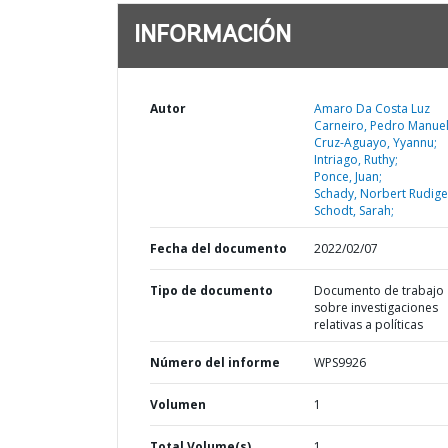
INFORMACIÓN
Autor
Amaro Da Costa Luz
Carneiro, Pedro Manuel
Cruz-Aguayo, Yyannu;
Intriago, Ruthy;
Ponce, Juan;
Schady, Norbert Rudige
Schodt, Sarah;
Fecha del documento
2022/02/07
Tipo de documento
Documento de trabajo
sobre investigaciones
relativas a políticas
Número del informe
WPS9926
Volumen
1
Total Volume(s)
1