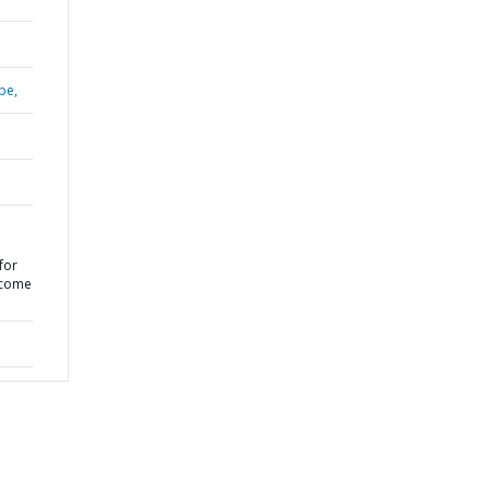
be,
for
ncome