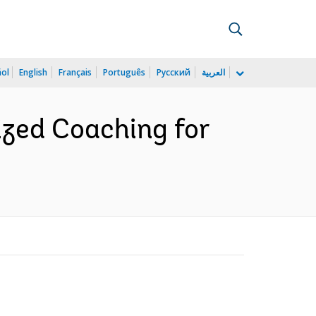
ñol
English
Français
Português
Русский
العربية
ized Coaching for