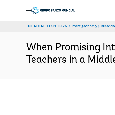
Skip
to
Main
ENTENDIENDO LA POBREZA
Investigaciones y publicacione
Navigation
When Promising Inte
Teachers in a Middl