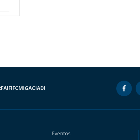
RF
AIF
IFC
MIGA
CIADI
Eventos